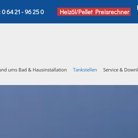
:
0 64 21 - 96 25 0
Heizöl/Pellet Preisrechner
und ums Bad & Hausinstallation
Tankstellen
Service & Down