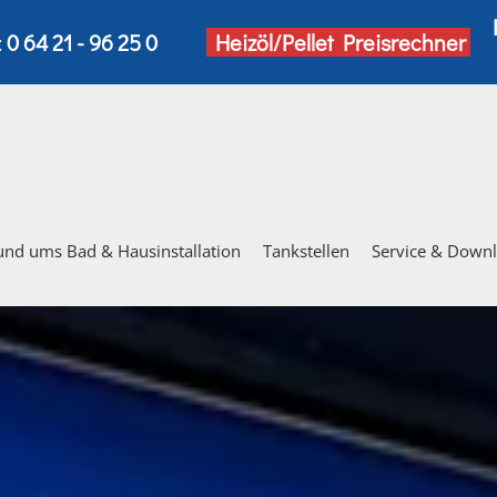
:
0 64 21 - 96 25 0
Heizöl/Pellet Preisrechner
und ums Bad & Hausinstallation
Tankstellen
Service & Down