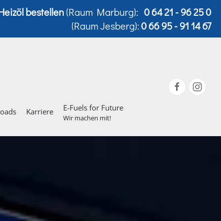
Heizöl bestellen
(Raum Marburg):
0 64 21 - 96 25 0
(Raum Jesberg):
0 66 95 - 91 14 67
E-Fuels for Future
loads
Karriere
Wir machen mit!