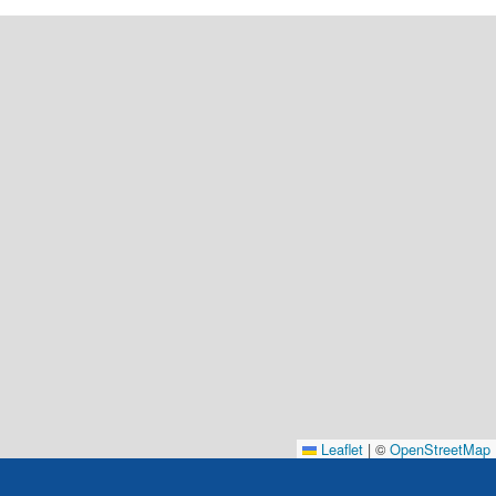
Leaflet
|
©
OpenStreetMap