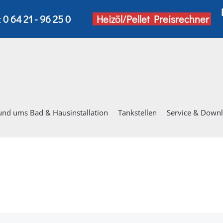
:
0 64 21 - 96 25 0
Heizöl/Pellet Preisrechner
und ums Bad & Hausinstallation
Tankstellen
Service & Down